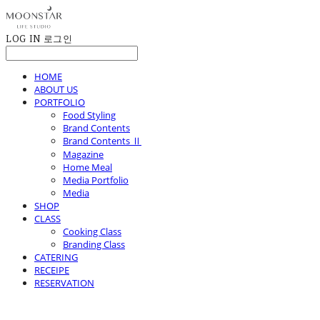
LOG IN
로그인
HOME
ABOUT US
PORTFOLIO
Food Styling
Brand Contents
Brand Contents Ⅱ
Magazine
Home Meal
Media Portfolio
Media
SHOP
CLASS
Cooking Class
Branding Class
CATERING
RECEIPE
RESERVATION