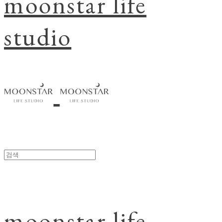
moonstar life
studio
moonstar life